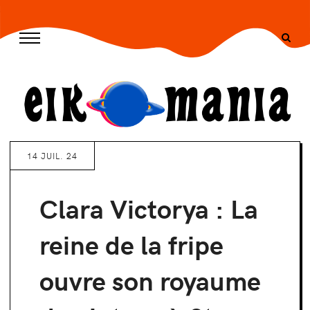
/* --- END CSS --- */ -->
14 JUIL. 24
Clara Victorya : La
reine de la fripe
ouvre son royaume