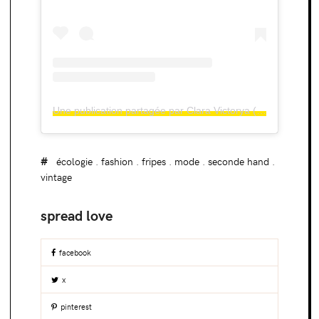
Une publication partagée par Clara Victorya (@claravictorya)
écologie
.
fashion
.
fripes
.
mode
.
seconde hand
.
vintage
facebook
x
pinterest