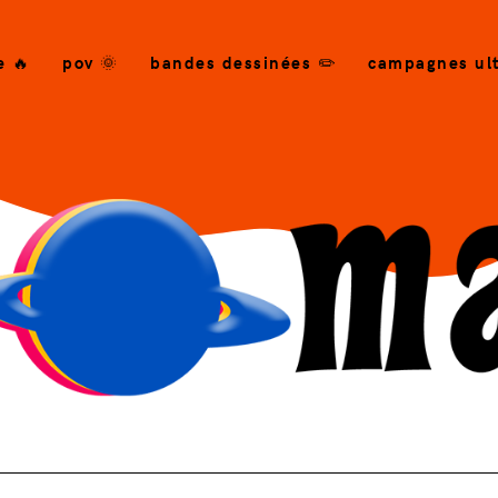
e 🔥
pov 🌞
bandes dessinées ✏️
campagnes ult