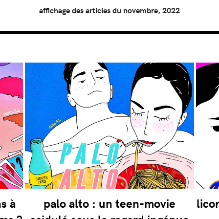
affichage des articles du novembre, 2022
s à
palo alto : un teen-movie
lico