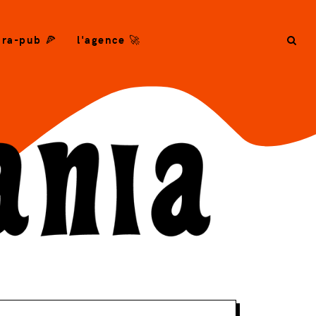
ra-pub 🍕
l'agence 🚀