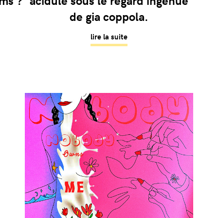
lms ?
acidulé sous le regard ingénue
de gia coppola.
lire la suite