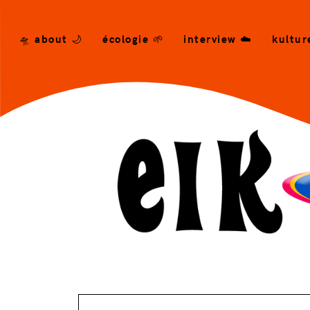
/* --- END CSS --- */ -->
🛸 about 🌙
écologie 🌱
interview ☁️
kultur