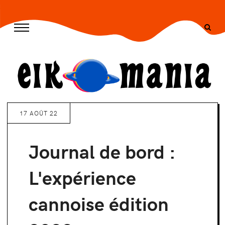
/* --- END CSS --- */ -->
17 AOÛT 22
Journal de bord :
L'expérience
cannoise édition