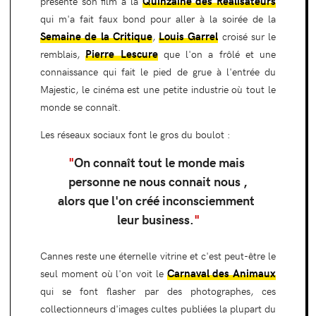
Quinzaine des Réalisateurs
présenté son film à la
qui m'a fait faux bond pour aller à la soirée de la
Semaine de la Critique
Louis Garrel
,
croisé sur le
Pierre Lescure
remblais,
que l'on a frôlé et une
connaissance qui fait le pied de grue à l'entrée du
Majestic, le cinéma est une petite industrie où tout le
monde se connaît.
Les réseaux sociaux font le gros du boulot :
"
On connaît tout le monde mais
personne ne nous connait nous ,
alors que l'on créé inconsciemment
leur business.
"
Cannes reste une éternelle vitrine et c'est peut-être le
Carnaval des Animaux
seul moment où l'on voit le
qui se font flasher par des photographes, ces
collectionneurs d'images cultes publiées la plupart du