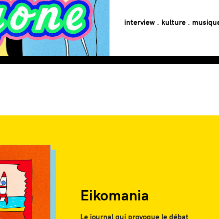
interview
.
kulture
.
musiqu
Eikomania
Le journal qui provoque le débat