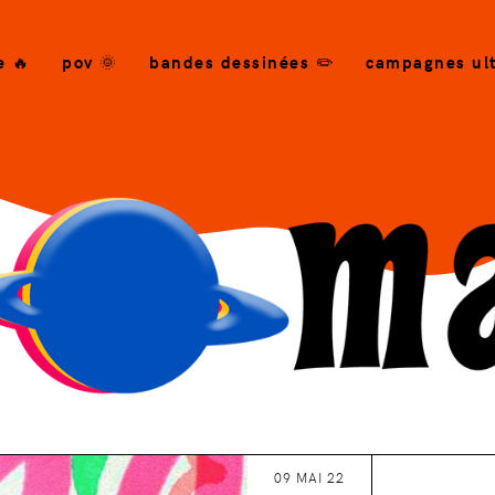
e 🔥
pov 🌞
bandes dessinées ✏️
campagnes ult
09 MAI 22