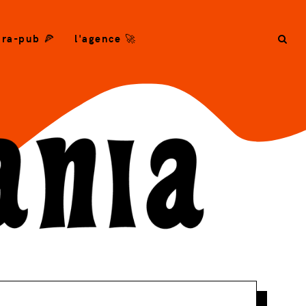
ra-pub 🍕
l'agence 🚀