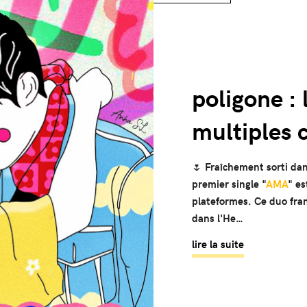
poligone :
multiples 
🌷
Fraîchement sorti dan
premier single "
AMA
" es
plateformes. Ce duo fra
dans l'He…
lire la suite