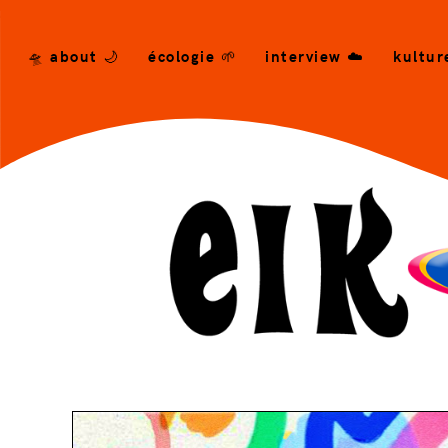
/* --- END CSS --- */ -->
🛸 about 🌙
écologie 🌱
interview ☁️
kultur