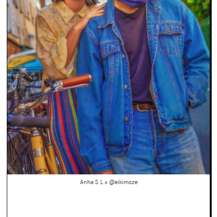
Anha S.L x @eikimoze