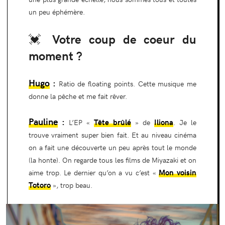
un peu éphémère.
💓 Votre coup de coeur du
moment ?
Hugo
:
Ratio de floating points. Cette musique me
donne la pêche et me fait rêver.
Pauline
:
Tête brûlé
Iliona
L’EP «
» de
. Je le
trouve vraiment super bien fait. Et au niveau cinéma
on a fait une découverte un peu après tout le monde
(la honte). On regarde tous les films de Miyazaki et on
Mon voisin
aime trop. Le dernier qu’on a vu c’est «
Totoro
», trop beau.