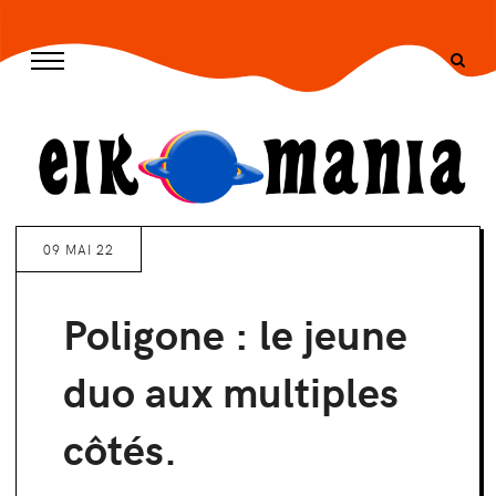
/* --- END CSS --- */ -->
09 MAI 22
Poligone : le jeune
duo aux multiples
côtés.