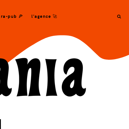
ra-pub 🍕
l'agence 🚀