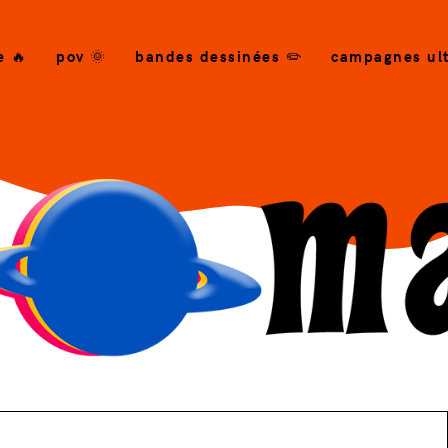
e 🔥
pov 🌞
bandes dessinées ✏️
campagnes ult