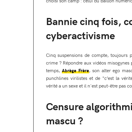
choisi son camp : celui du bâillon numéri
Bannie cinq fois, 
cyberactivisme
Cinq suspensions de compte, toujours p
crime ? Répondre aux vidéos misogynes pa
temps,
, son alter ego mas
Abrège Frère
punchlines virilistes et de "c’est la véri
vérité a un sexe et il n'est peut-être pas co
Censure algorithmi
mascu ?