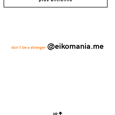
@eikomania.me
up