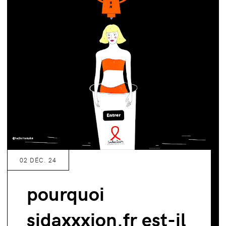
02 DÉC. 24
pourquoi
sidaxxxion.fr est-il