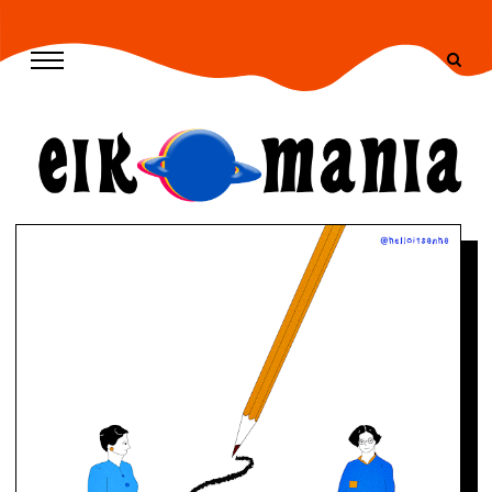
/* --- END CSS --- */ -->